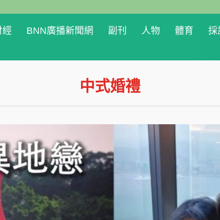
財經
BNN廣播新聞網
副刊
人物
體育
採
中式婚禮