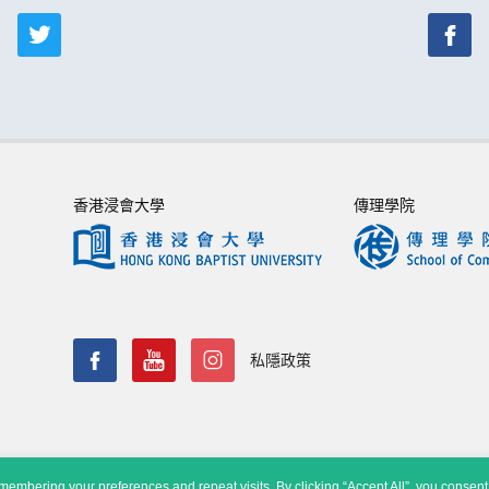
香港浸會大學
傳理學院
私隱政策
embering your preferences and repeat visits. By clicking “Accept All”, you consent 