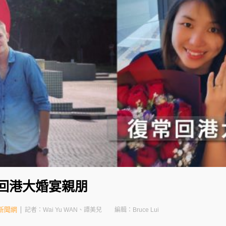
常回港大婚宴親朋
新聞網
記者：Wai Yu WAN、譚美兒
編輯：Bruce Lui