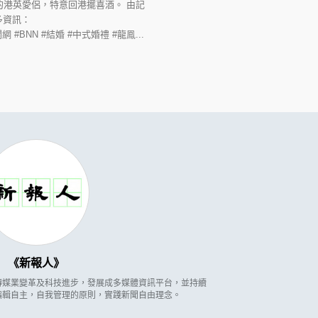
港英愛侶，特意回港擺喜酒。 由記
多資訊：
#廣播新聞網 #BNN #結婚 #中式婚禮 #龍鳯...
新報人
因應傳媒業變革及科技進步，發展成多媒體資訊平台，並持續
編輯自主，自我管理的原則，實踐新聞自由理念。