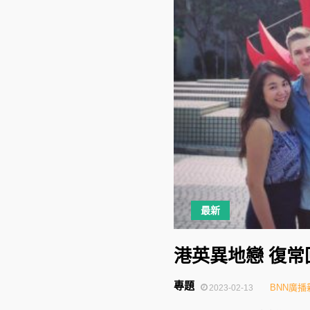
最新
港英異地戀 復
專題
BNN廣播
2023-02-13