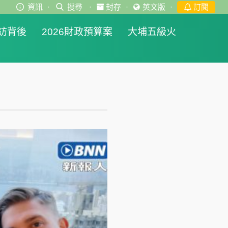
資訊
·
搜尋
·
封存
·
英文版
·
訂閱
訪背後
2026財政預算案
大埔五級火