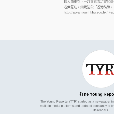
情人節來到，一起來看看甜蜜的愛
者尹慧瑜，細說這段「香港結緣，
http://spyan.jour.hkbu.edu
The Young Repo
The Young Reporter (TYR) started as a newspaper in 1
multiple media platforms and updated constantly to br
its readers.