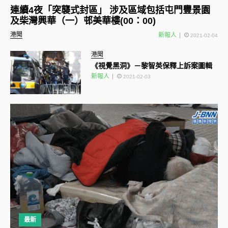
連續4夜「突襲式封區」 涉及區域包括屯門豐景園
及柴灣興華（一）邨美華樓(00：00)
港聞
新報人
2021-02-04
港聞
《視覺黑洞》－黎智英保釋上訴案圖輯
新報人
2021-02-03
最新