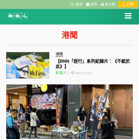
搜尋
·
封存
·
英文版
·
訂閱
港聞
港聞
【BNN「逆行」系列紀錄片：《不紙於
此》】
新報人
2021-02-07