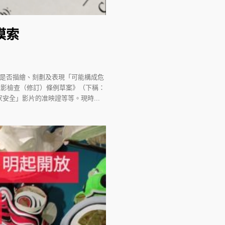
摸索
，是否描繪、刻劃及表現「可能構成危
電影檢查（修訂）條例草案》（下稱：
全」影片的准映證等等。現時...