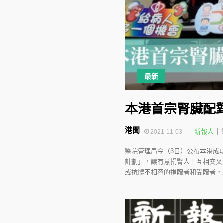
最新
本港首宗腎臟配
港聞
新報人
2021-11-03
醫院管理局今（3日）公布本港成
計劃」，讓有意捐腎人士互相交叉
或抗體不相容的捐贈者和受贈者，