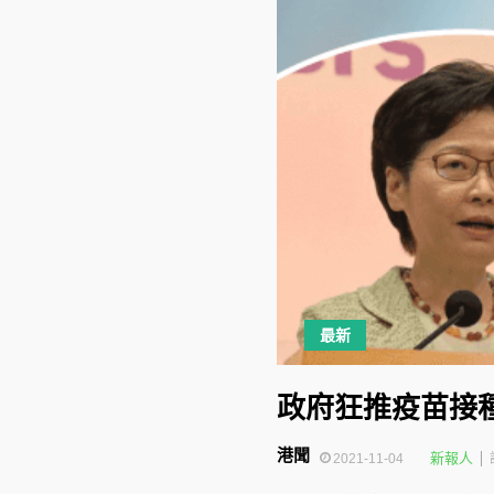
最新
政府狂推疫苗接
港聞
新報人
2021-11-04