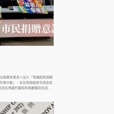
成功個案有更多人加入「腎臟配對捐贈
贈先導計劃」，旨在將兩組原先因血型
底在瑪嘉烈醫院和瑪麗醫院完成...