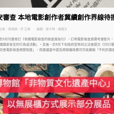
安審查 本地電影創作者冀續創作界線待
記者：梁倩穎、符 芷琳
編輯：廖子晴、謝鎧文
於6月刊憲修訂《有關電影檢查的檢查員指引》，訂明電影檢查員需考慮影片
護國家安全的行為或活動」。及後，於8月下旬政府宣佈向立法會提交《2021
完善電影檢查規管制度」，而建議當中提及將賦權政務司司長撤銷「不利於國家安