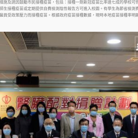
措施及誘因鼓勵市民接種疫苗，包括：接種一劑新冠疫苗比率達七成的學校可
師生接種疫苗或定期提供自費檢測陰性報告方可進入校園。有學生為節省檢測
僱員受政策壓力而接種疫苗。根據政府疫苗接種數據，現時本地疫苗接種率明顯上