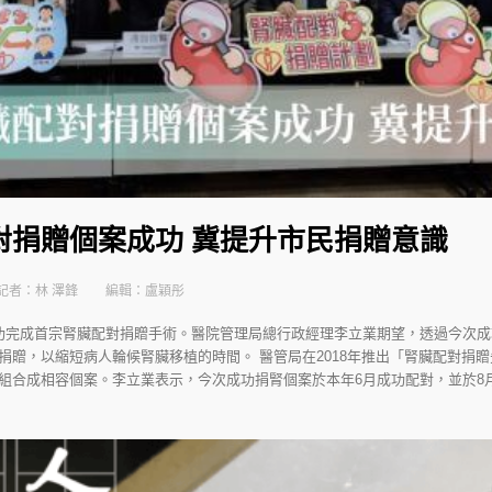
對捐贈個案成功 冀提升市民捐贈意識
記者：林 澤鋒
編輯：盧穎彤
功完成首宗腎臟配對捐贈手術。醫院管理局總行政經理李立業期望，透過今次
捐贈，以縮短病人輪候腎臟移植的時間。 醫管局在2018年推出「腎臟配對捐
組合成相容個案。李立業表示，今次成功捐腎個案於本年6月成功配對，並於8月