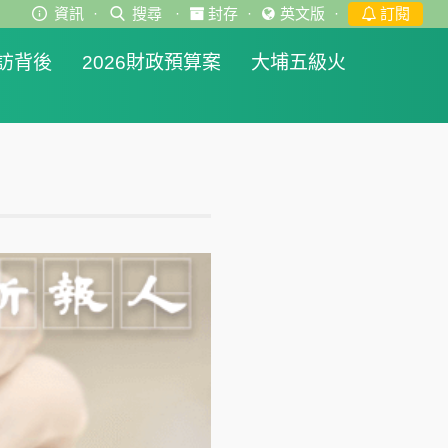
資訊
·
搜尋
·
封存
·
英文版
·
訂閱
訪背後
2026財政預算案
大埔五級火