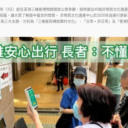
明（3日）起在荃灣三棟屋博物館開放公眾參觀，屆時展出40個非物質文化遺
底蘊，讓大眾了解箇中蘊含的情懷。 非物質文化遺產中心於2020年底進行更
為三大主題，分別為「三棟屋與傳統鄉村文化」、「日常 • 非日常」及「香港節