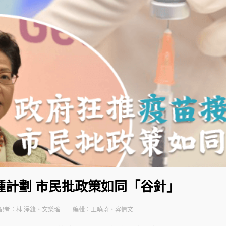
種計劃 市民批政策如同「谷針」
記者：林 澤鋒、文樂瑤
編輯：王曉琦、容倩文