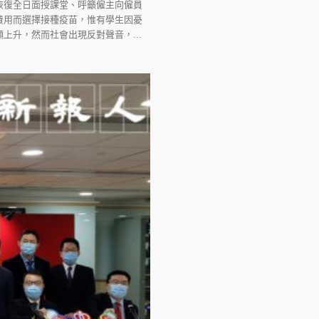
恢復全日面授課堂、呼籲僱主向僱員
費用而選擇接種疫苗，惟有學生因憂
升，然而社會出現反對聲音，...