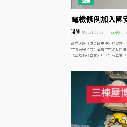
最新
電檢修例加入國
港聞
新報人
2021-11-03
政府因應《港區國安法》的實施，
害國家安全罪行或損害香港特區維
《電檢修訂草案》），指該草案「